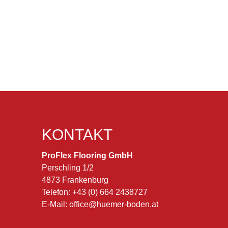
KONTAKT
ProFlex Flooring GmbH
Perschling 1/2
4873
Frankenburg
AT
Telefon:
voice
+43 (0) 664 2438727
E-Mail:
email
office@huemer-boden.at