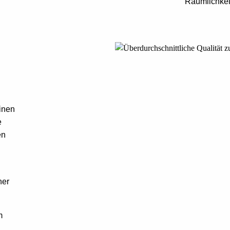
Räumlichkei
inen
e
en
ner
m